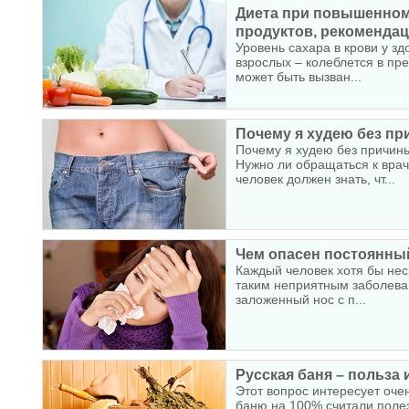
Диета при повышенном 
продуктов, рекомендаци
Уровень сахара в крови у зд
взрослых – колеблется в пр
может быть вызван...
Почему я худею без при
Почему я худею без причин
Нужно ли обращаться к вра
человек должен знать, чт...
Чем опасен постоянны
Каждый человек хотя бы неск
таким неприятным заболеван
заложенный нос с п...
Русская баня – польза 
Этот вопрос интересует оче
баню на 100% считали полез