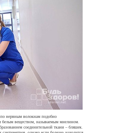
я по нервным волокнам подобно
м белым веществом, называемым миелином.
бразованием соединительной ткани – бляшек.
 сантиметров, однако если болезнь находится