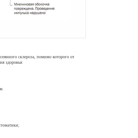
ссеянного склероза, помимо которого от
ия здоровья:
м.
птоматики;