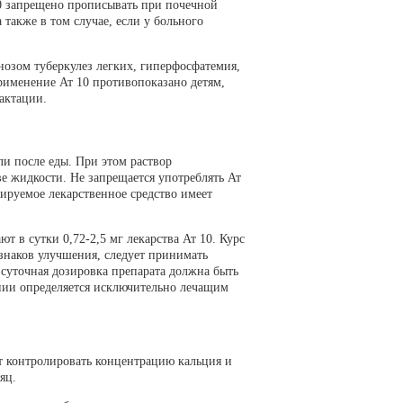
10 запрещено прописывать при почечной
также в том случае, если у больного
озом туберкулез легких, гиперфосфатемия,
Применение Ат 10 противопоказано детям,
актации.
и после еды. При этом раствор
е жидкости. Не запрещается употреблять Ат
изируемое лекарственное средство имеет
т в сутки 0,72-2,5 мг лекарства Ат 10. Курс
изнаков улучшения, следует принимать
суточная дозировка препарата должна быть
пии определяется исключительно лечащим
ет контролировать концентрацию кальция и
яц.