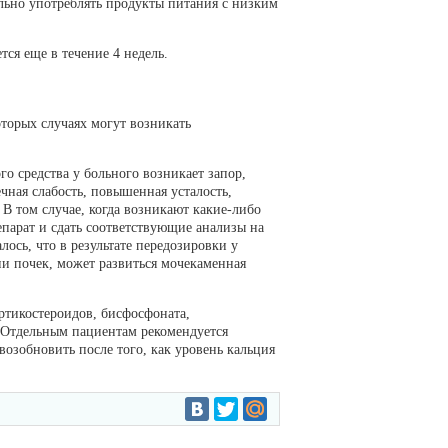
льно употреблять продукты питания с низким
ся еще в течение 4 недель.
оторых случаях могут возникать
 средства у больного возникает запор,
чная слабость, повышенная усталость,
 В том случае, когда возникают какие-либо
епарат и сдать соответствующие анализы на
лось, что в результате передозировки у
и почек, может развиться мочекаменная
ртикостероидов, бисфосфоната,
. Отдельным пациентам рекомендуется
возобновить после того, как уровень кальция