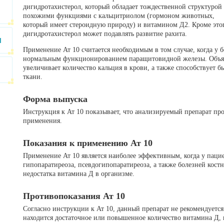
дигидротахистерол, который обладает тождественной структурой
похожими функциями с кальцитриолом (гормоном животных,
который имеет стероидную природу) и витамином Д2. Кроме это
дигидротахистерол может подавлять развитие рахита.
и
Применение Ат 10 считается необходимым в том случае, когда у
нормальным функционированием паращитовидной железы. Объясн
увеличивает количество кальция в крови, а также способствует 
ткани.
Форма выпуска
Инструкция к Ат 10 показывает, что анализируемый препарат про
применения.
Показания к применению Ат 10
Применение Ат 10 является наиболее эффективным, когда у паци
гипопаратиреоза, псевдогипопаратиреоза, а также болезней костн
недостатка витамина Д в организме.
Противопоказания Ат 10
Согласно инструкции к Ат 10, данный препарат не рекомендуется
находится достаточное или повышенное количество витамина Д, 