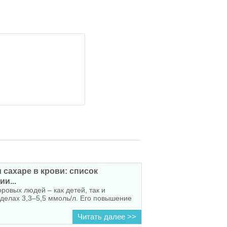
сахаре в крови: список
и...
оровых людей – как детей, так и
еделах 3,3–5,5 ммоль/л. Его повышение
Читать далее >>