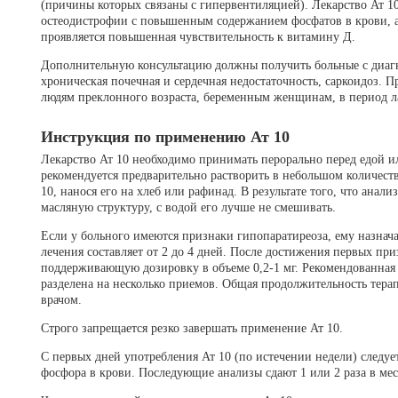
(причины которых связаны с гипервентиляцией). Лекарство Ат 
остеодистрофии с повышенным содержанием фосфатов в крови, а 
проявляется повышенная чувствительность к витамину Д.
Дополнительную консультацию должны получить больные с диагн
хроническая почечная и сердечная недостаточность, саркоидоз. 
людям преклонного возраста, беременным женщинам, в период л
Инструкция по применению Ат 10
Лекарство Ат 10 необходимо принимать перорально перед едой ил
рекомендуется предварительно растворить в небольшом количеств
10, нанося его на хлеб или рафинад. В результате того, что анал
масляную структуру, с водой его лучше не смешивать.
Если у больного имеются признаки гипопаратиреоза, ему назначаю
лечения составляет от 2 до 4 дней. После достижения первых пр
поддерживающую дозировку в объеме 0,2-1 мг. Рекомендованная 
разделена на несколько приемов. Общая продолжительность тера
врачом.
Строго запрещается резко завершать применение Ат 10.
С первых дней употребления Ат 10 (по истечении недели) следу
фосфора в крови. Последующие анализы сдают 1 или 2 раза в мес