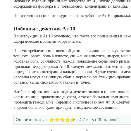
Человеку, который принимает лекарство Ат 10, нужно дополните
содержанием фосфора и с повышенной концентрацией кальция.
По истечении основного курса лечения действие Ат 10 продолжает
Побочные действия Ат 10
В инструкции к Ат 10 отмечено, что после его применения в нек
аллергические проявления организма.
При употреблении повышенной дозировки данного лекарственного
тошнота, рвота, боль в животе, снижение аппетита, диарея, мыше
головная боль, сонливость, жажда, повышение сердечного ритма.
признаки передозировки Ат 10, следует немедленно отменить пр
определение концентрации кальция в крови. В ряде случае отмеча
человека могут возникнуть сбои в нормальном функционировани
болезнь, кальциноз мягких тканей и почек.
Наиболее эффективным методом лечения является прием глюкоко
кальцитонина, проведение диуреза, а также бескальциевая диета
проводить гемодиализ. Терапию с использованием Ат 10 следует 
в крови больного будет приведен в нормальное состояние.
Оцените статью:
4.7
из 5 (
26
голосов)