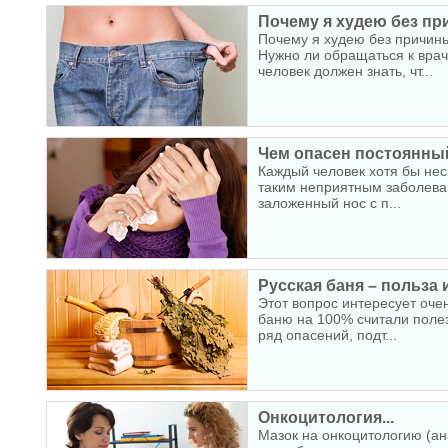
Почему я худею без при
Почему я худею без причин
Нужно ли обращаться к вра
человек должен знать, чт...
Чем опасен постоянны
Каждый человек хотя бы неск
таким неприятным заболеван
заложенный нос с п...
Русская баня – польза 
Этот вопрос интересует оче
баню на 100% считали полез
ряд опасений, подт...
Онкоцитология...
Мазок на онкоцитологию (ан