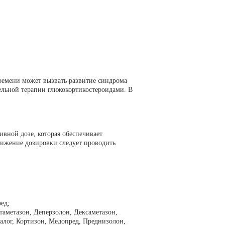
ремени может вызвать развитие синдрома
ельной терапии глюкокортикостероидами. В
вной дозе, которая обеспечивает
нижение дозировки следует проводить
ед;
таметазон, Деперзолон, Дексаметазон,
алог, Кортизон, Медопред, Преднизолон,