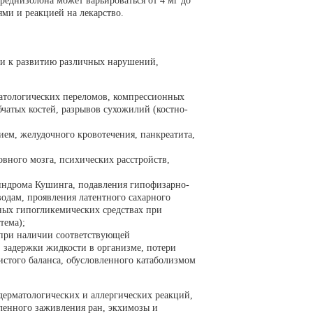
реднизолона может варьироваться от 4 мг до
ями и реакцией на лекарство.
и к развитию различных нарушений,
атологических переломов, компрессионных
бчатых костей, разрывов сухожилий (костно-
ем, желудочного кровотечения, панкреатита,
вного мозга, психических расстройств,
индрома Кушинга, подавления гипофизарно-
одам, проявления латентного сахарного
ных гипогликемических средствах при
тема);
 при наличии соответствующей
 задержки жидкости в организме, потери
истого баланса, обусловленного катаболизмом
ерматологических и аллергических реакций,
ленного заживления ран, экхимозы и