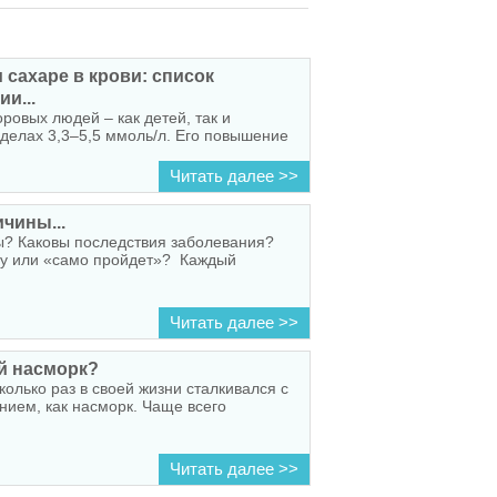
сахаре в крови: список
и...
оровых людей – как детей, так и
еделах 3,3–5,5 ммоль/л. Его повышение
Читать далее >>
чины...
ы? Каковы последствия заболевания?
чу или «само пройдет»? Каждый
Читать далее >>
й насморк?
олько раз в своей жизни сталкивался с
ием, как насморк. Чаще всего
Читать далее >>