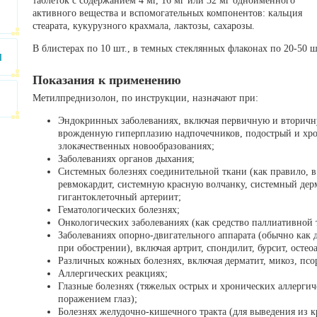
таблеток с содержанием 4 мг, 16 мг или 32 мг одноименного
активного вещества и вспомогательных компонентов: кальция
стеарата, кукурузного крахмала, лактозы, сахарозы.
В блистерах по 10 шт., в темных стеклянных флаконах по 20-50 ш
и
Показания к применению
Метилпреднизолон, по инструкции, назначают при:
Эндокринных заболеваниях, включая первичную и вторичн
врожденную гиперплазию надпочечников, подострый и хр
злокачественных новообразованиях;
Заболеваниях органов дыхания;
Системных болезнях соединительной ткани (как правило, в
ревмокардит, системную красную волчанку, системный де
гигантоклеточный артериит;
Гематологических болезнях;
Онкологических заболеваниях (как средство паллиативной 
Заболеваниях опорно-двигательного аппарата (обычно как
при обострении), включая артрит, спондилит, бурсит, остео
Различных кожных болезнях, включая дерматит, микоз, псо
Аллергических реакциях;
Глазные болезнях (тяжелых острых и хронических аллергич
поражением глаз);
Болезнях желудочно-кишечного тракта (для выведения из к