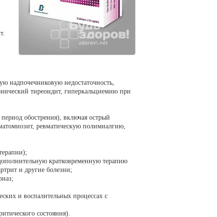
т.
ую надпочечниковую недостаточность,
онический тиреоидит, гиперкальциемию при
 период обострения), включая острый
рматомиозит, ревматическую полимиалгию,
терапии);
 дополнительную кратковременную терапию
артрит и другие болезни;
риаз;
еских и воспалительных процессах с
ритического состояния).