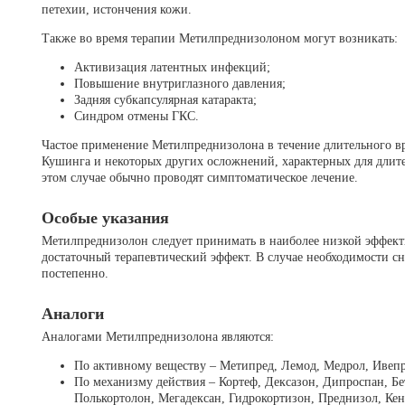
петехии, истончения кожи.
Также во время терапии Метилпреднизолоном могут возникать:
Активизация латентных инфекций;
Повышение внутриглазного давления;
Задняя субкапсулярная катаракта;
Синдром отмены ГКС.
Частое применение Метилпреднизолона в течение длительного в
Кушинга и некоторых других осложнений, характерных для длит
этом случае обычно проводят симптоматическое лечение.
Особые указания
Метилпреднизолон следует принимать в наиболее низкой эффекти
достаточный терапевтический эффект. В случае необходимости с
постепенно.
Аналоги
Аналогами Метилпреднизолона являются:
По активному веществу – Метипред, Лемод, Медрол, Ивепр
По механизму действия – Кортеф, Дексазон, Дипроспан, Бе
Полькортолон, Мегадексан, Гидрокортизон, Преднизол, Кен