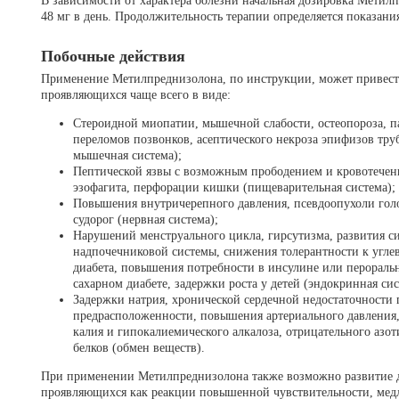
В зависимости от характера болезни начальная дозировка Метилп
48 мг в день. Продолжительность терапии определяется показани
Побочные действия
Применение Метилпреднизолона, по инструкции, может привест
проявляющихся чаще всего в виде:
Стероидной миопатии, мышечной слабости, остеопороза, п
переломов позвонков, асептического некроза эпифизов тру
мышечная система);
Пептической язвы с возможным прободением и кровотечени
эзофагита, перфорации кишки (пищеварительная система);
Повышения внутричерепного давления, псевдоопухоли голо
судорог (нервная система);
Нарушений менструального цикла, гирсутизма, развития с
надпочечниковой системы, снижения толерантности к углев
диабета, повышения потребности в инсулине или перораль
сахарном диабете, задержки роста у детей (эндокринная сис
Задержки натрия, хронической сердечной недостаточности
предрасположенности, повышения артериального давления,
калия и гипокалиемического алкалоза, отрицательного азот
белков (обмен веществ).
При применении Метилпреднизолона также возможно развитие д
проявляющихся как реакции повышенной чувствительности, мед