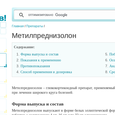
Главная
/
Препараты
/
Метилпреднизолон
Содержание:
1.
5.
Форма выпуска и состав
Поб
2.
6.
Показания к применению
Осо
3.
7.
Противопоказания
Ана
4.
8.
Способ применения и дозировка
Сро
Метилпреднизолон – глюкокортикоидный препарат, применяемы
при лечении широкого круга болезней.
Форма выпуска и состав
Метилпреднизолон выпускают в форме белых эллиптической фо