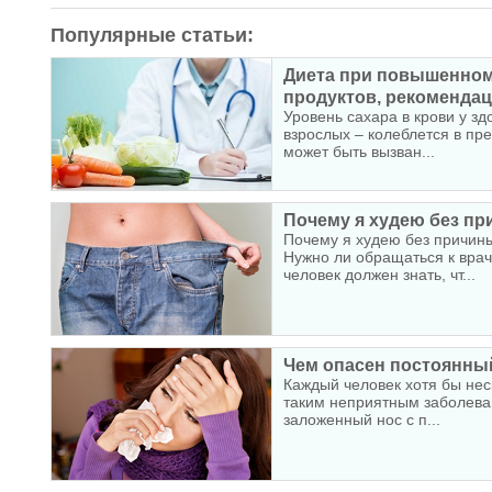
Популярные статьи:
Диета при повышенном 
продуктов, рекомендаци
Уровень сахара в крови у зд
взрослых – колеблется в пр
может быть вызван...
Почему я худею без при
Почему я худею без причин
Нужно ли обращаться к вра
человек должен знать, чт...
Чем опасен постоянны
Каждый человек хотя бы неск
таким неприятным заболеван
заложенный нос с п...