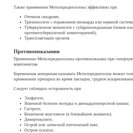
Также применение Метилпреднизолона эффективно при:
Отечном синдроме;
Трихинеллезе с поражением миокарда или нервной систем
Туберкулезном менингите с субарахноидальным блоком или
противотуберкулезной химиотерапией);
Трансплантации органов.
Противопоказания
Применение Метилпреднизолона противопоказано при гиперчувст
компонентам.
Беременным женщинам назначать Метилпреднизолон можно толь
применении препарата во время лактации, грудное вскармливание
Следует соблюдать осторожность при:
Эзофагите;
Язвенной болезни желудка и двенадцатиперстной кишки;
Гастрите;
Кишечном анастомозе (в ближайшем анамнезе);
Дивертикулите;
Острой или латентной пептической язве;
Остром психозе;