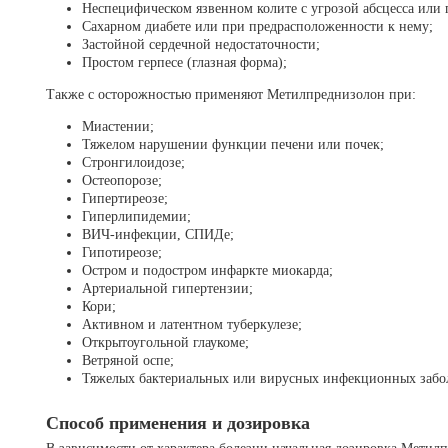
Неспецифическом язвенном колите с угрозой абсцесса или
Сахарном диабете или при предрасположенности к нему;
Застойной сердечной недостаточности;
Простом герпесе (глазная форма);
Также с осторожностью применяют Метилпреднизолон при:
Миастении;
Тяжелом нарушении функции печени или почек;
Стронгилоидозе;
Остеопорозе;
Гипертиреозе;
Гиперлипидемии;
ВИЧ-инфекции, СПИДе;
Гипотиреозе;
Остром и подостром инфаркте миокарда;
Артериальной гипертензии;
Кори;
Активном и латентном туберкулезе;
Открытоугольной глаукоме;
Ветряной оспе;
Тяжелых бактериальных или вирусных инфекционных забо
Способ применения и дозировка