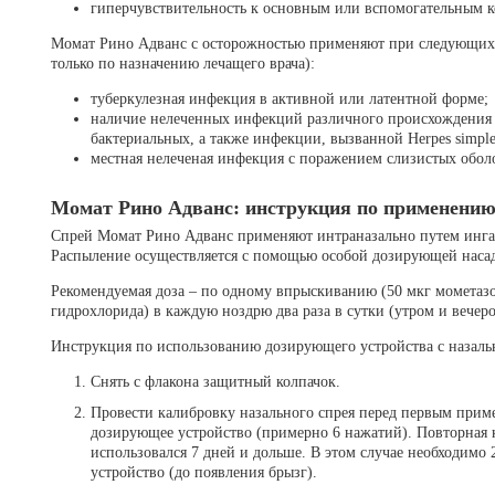
гиперчувствительность к основным или вспомогательным к
Момат Рино Адванс с осторожностью применяют при следующих 
только по назначению лечащего врача):
туберкулезная инфекция в активной или латентной форме;
наличие нелеченных инфекций различного происхождения 
бактериальных, а также инфекции, вызванной Herpes simple
местная нелеченая инфекция с поражением слизистых обол
Момат Рино Адванс: инструкция по применению 
Спрей Момат Рино Адванс применяют интраназально путем инга
Распыление осуществляется с помощью особой дозирующей насад
Рекомендуемая доза – по одному впрыскиванию (50 мкг мометазо
гидрохлорида) в каждую ноздрю два раза в сутки (утром и вечеро
Инструкция по использованию дозирующего устройства с назаль
Снять с флакона защитный колпачок.
Провести калибровку назального спрея перед первым прим
дозирующее устройство (примерно 6 нажатий). Повторная к
использовался 7 дней и дольше. В этом случае необходимо 
устройство (до появления брызг).