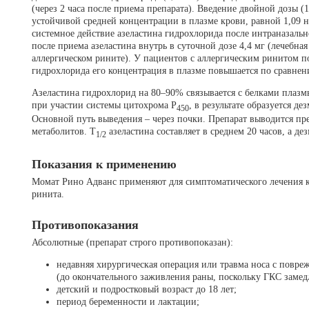
(через 2 часа после приема препарата). Введение двойной дозы (
устойчивой средней концентрации в плазме крови, равной 1,09 
системное действие азеластина гидрохлорида после интраназальн
после приема азеластина внутрь в суточной дозе 4,4 мг (лечебная
аллергическом рините). У пациентов с аллергическим ринитом п
гидрохлорида его концентрация в плазме повышается по сравне
Азеластина гидрохлорид на 80–90% связывается с белками плазм
при участии системы цитохрома Р
, в результате образуется д
450
Основной путь выведения – через почки. Препарат выводится п
метаболитов. Т
азеластина составляет в среднем 20 часов, а де
1/2
Показания к применению
Момат Рино Адванс применяют для симптоматического лечения к
ринита.
Противопоказания
Абсолютные (препарат строго противопоказан):
недавняя хирургическая операция или травма носа с повр
(до окончательного заживления раны, поскольку ГКС замед
детский и подростковый возраст до 18 лет;
период беременности и лактации;