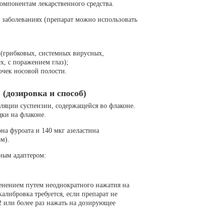
омпонентам лекарственного средства.
заболеваниях (препарат можно использовать
(грибковых, системных вирусных,
x, с поражением глаз);
очек носовой полости.
(дозировка и способ)
ляции суспензии, содержащейся во флаконе.
ки на флаконе.
на фуроата и 140 мкг азеластина
м).
ным адаптером:
енением путем неоднократного нажатия на
алибровка требуется, если препарат не
2 или более раз нажать на дозирующее