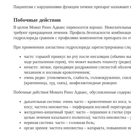
Пациентам с нарушениями функции печени препарат назначают 
Побочные действия
В целом Момат Рино Адванс переносится хорошо. Нежелательные 
требуют прекращения лечения. Профиль безопасности комбинаци
гидрохлорида сравним с профилями компонентов препарата по о
При применении азеластина гидрохлорида зарегистрированы сл
часто: горький привкус во рту после ингаляции (обычно 
ходе распыления спрея), что может вызвать тошноту (редко)
нечасто: легкое, преходящее раздражение слизистой оболо
чиханием и носовым кровотечением;
очень редко: утомляемость, слабость, головокружение, сон
(крапивница, зуд, сыпь), анафилактоидные реакции.
Побочные действия Момата Рино Адванс, обусловленные содержа
дыхательная система: очень часто – кровотечение из носа; 
носу; частота неизвестна – перфорация носовой перегородк
желудочно-кишечный тракт: часто – першение в глотке (при
целью лечения назального полипоза); частота неизвестна – 
нервная система: часто – головная боль;
орган зрения: частота неизвестна – катаракта, повышение в