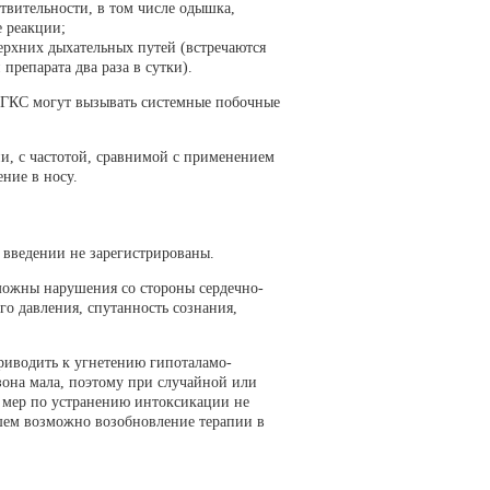
твительности, в том числе одышка,
е реакции;
ерхних дыхательных путей (встречаются
препарата два раза в сутки).
 ГКС могут вызывать системные побочные
и, с частотой, сравнимой с применением
ение в носу.
введении не зарегистрированы.
можны нарушения со стороны сердечно-
го давления, спутанность сознания,
риводить к угнетению гипоталамо-
она мала, поэтому при случайной или
 мер по устранению интоксикации не
йшем возможно возобновление терапии в