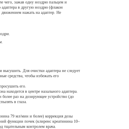
ле чего, зажав одну ноздрю пальцем и
о адаптера в другую ноздрю (флакон
 движением нажать на адаптер. Не
оздри.
м.
и высушить. Для очистки адаптера не следует
ные средства, чтобы избежать его
просушить его.
она находится в центре назального адаптера.
и более раз на дозирующее устройство (до
пылять в глаза.
нина 79 мл/мин и более) коррекция дозы
ений функции почек (клиренс креатинина 10–
д тщательным контролем врача.