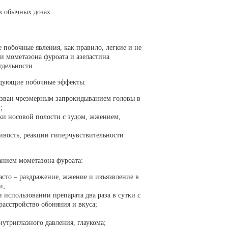
в обычных дозах.
побочные явления, как правило, легкие и не
и мометазона фуроата и азеластина
тдельности.
едующие побочные эффекты:
вызван чрезмерным запрокидыванием головы в
;
чки носовой полости с зудом, жжением,
ливость, реакции гиперчувствительности
нием мометазона фуроата:
часто – раздражение, жжение и изъязвление в
и;
 использовании препарата два раза в сутки с
расстройство обоняния и вкуса;
нутриглазного давления, глаукома;