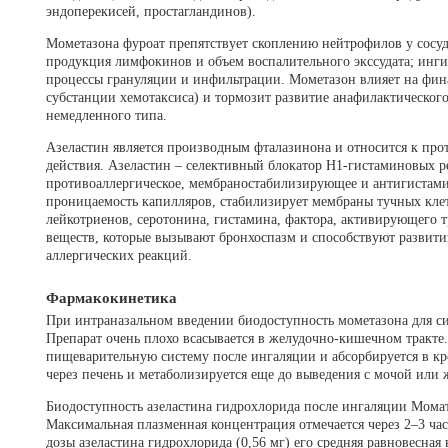
эндоперекисей, простагландинов).
Мометазона фуроат препятствует скоплению нейтрофилов у сосуди
продукция лимфокинов и объем воспалительного экссудата; инг
процессы грануляции и инфильтрации. Мометазон влияет на фин
субстанции хемотаксиса) и тормозит развитие анафилактическог
немедленного типа.
Азеластин является производным фталазинона и относится к про
действия. Азеластин – селективный блокатор Н1-гистаминовых 
противоаллергическое, мембраностабилизирующее и антигистами
проницаемость капилляров, стабилизирует мембраны тучных кле
лейкотриенов, серотонина, гистамина, фактора, активирующего
веществ, которые вызывают бронхоспазм и способствуют развити
аллергических реакций.
Фармакокинетика
При интраназальном введении биодоступность мометазона для с
Препарат очень плохо всасывается в желудочно-кишечном тракте
пищеварительную систему после ингаляции и абсорбируется в к
через печень и метаболизируется еще до выведения с мочой или 
Биодоступность азеластина гидрохлорида после ингаляции Момат
Максимальная плазменная концентрация отмечается через 2–3 час
дозы азеластина гидрохлорида (0,56 мг) его средняя равновесная 