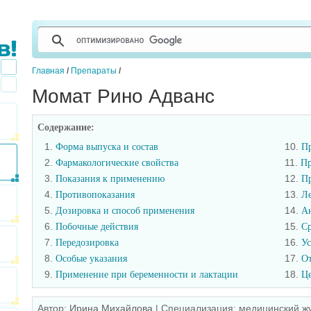
Главная
/
Препараты
/
Момат Рино Адванс
Содержание:
1.
10.
Форма выпуска и состав
Пр
2.
11.
Фармакологические свойства
Пр
3.
12.
Показания к применению
Пр
4.
13.
Противопоказания
Ле
5.
14.
Дозировка и способ применения
А
6.
15.
Побочные действия
Ср
7.
16.
Передозировка
Ус
8.
17.
Особые указания
О
9.
18.
Применение при беременности и лактации
Це
Автор:
Ирина Михайлова
|
Специализация: медицинский ж