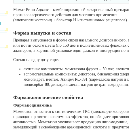
Момат Рино Адванс – комбинированный лекарственный препара
противоаллергического действия для местного применения
(глюкокортикостероид + блокатор Н1-гистаминовых рецепторов).
и
Форма выпуска и состав
Препарат выпускается в форме спрея назального дозированного,
или почти белого цвета (по 150 доз в полиэтиленовых флаконах
адаптером, в картонной упаковке один флакон и инструкция по
Состав на одну дозу спрея:
активные компоненты: мометазона фуроат – 50 мкг, азеласт
вспомогательные компоненты: декстроза, бензалкония хлор
моногидрат, неотам, Авицел RC-591 (кармеллоза натрия и 
полисорбат-80, динатрия эдетат, натрия цитрат, вода для и
Фармакологические свойства
Фармакодинамика
Мометазон относится к синтетическим ГКС (глюкокортикостероид
приводят к развитию системных эффектов, он обладает противов
активностью. Мометазон увеличивает продукцию липомодулина,
замедляющий высвобождение арахидоновой кислоты и продуктов