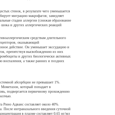
стых стенок, в результате чего уменьшается
ибирует миграцию макрофагов; замедляет
альные стадии аллергии (снижая образование
о шока и других аллергических реакций
тивоаллергическим средствам длительного
рецепторов, оказывающий
нное действие. Он уменьшает экссудацию и
ток, препятствуя высвобождению из них
 тромбоциты и других биологически активных
ю воспаления, а также ранних и поздних
истемной абсорбции не превышает 1%.
. Мометазон, который попадает в
ровь, подвергается первичному прохождению
желчью.
а Рино Адванс составляет около 40%.
а. После интраназального введения суточной
концентрация в плазме составляет 0,65 нг/мл