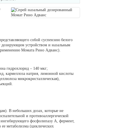
т
 представляющего собой суспензию белого
 с дозирующим устройством и назальным
 применению Момата Рино Адванс).
ина гидрохлорид – 140 мкг;
ид, кармеллоза натрия, лимонной кислоты
целлюлоза микрокристаллическая),
нъекций.
ам). В небольших дозах, которые не
оспалительной и противоаллергической
 ингибирующего фосфолипазу A, фермент,
 ее метаболизма (циклических