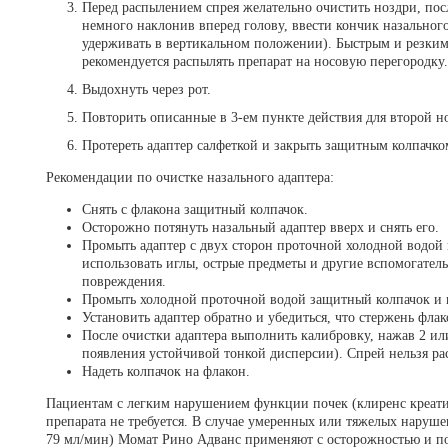
Перед распылением спрея желательно очистить ноздри, пос
немного наклонив вперед голову, ввести кончик назальног
удерживать в вертикальном положении). Быстрым и резким
рекомендуется распылять препарат на носовую перегородку.
Выдохнуть через рот.
Повторить описанные в 3-ем пункте действия для второй н
Протереть адаптер салфеткой и закрыть защитным колпачко
Рекомендации по очистке назального адаптера:
Снять с флакона защитный колпачок.
Осторожно потянуть назальный адаптер вверх и снять его.
Промыть адаптер с двух сторон проточной холодной водой 
использовать иглы, острые предметы и другие вспомогатель
повреждения.
Промыть холодной проточной водой защитный колпачок и 
Установить адаптер обратно и убедиться, что стержень флак
После очистки адаптера выполнить калибровку, нажав 2 ил
появления устойчивой тонкой дисперсии). Спрей нельзя рас
Надеть колпачок на флакон.
Пациентам с легким нарушением функции почек (клиренс креати
препарата не требуется. В случае умеренных или тяжелых наруш
79 мл/мин) Момат Рино Адванс применяют с осторожностью и по