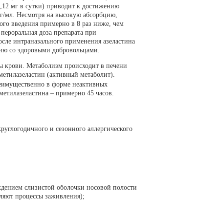
1,12 мг в сутки) приводит к достижению
нг/мл. Несмотря на высокую абсорбцию,
ого введения примерно в 8 раз ниже, чем
 пероральная доза препарата при
осле интраназального применения азеластина
нию со здоровыми добровольцами.
ы крови. Метаболизм происходит в печени
езметилазеластин (активный метаболит).
реимущественно в форме неактивных
зметилазеластина – примерно 45 часов.
руглогодичного и сезонного аллергического
еждением слизистой оболочки носовой полости
ляют процессы заживления);