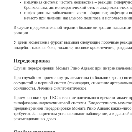
иммунная система: частота неизвестна – реакции гиперчувс
бронхоспазм, ангионевротический отек и анафилактически
инфекционные заболевания: часто – фарингит, инфекции в
нечасто при лечении назального полипоза и использовании 
В случае продолжительной терапии большими дозами назальные
реакции.
У детей мометазона фуроат вызывал следующие побочные реакци
плацебо: головная боль, чихание, носовое кровотечение, раздраж
Передозировка
Случаи передозировки Момата Рино Адванс при интраназальном 
При случайном приеме внутрь азеластина (в больших дозах) воз
сосудистой и нервной систем (тахикардия, снижение артериально
сонливость). Лечение симптоматическое.
Прием высоких доз ГКС в течение длительного времени может п
гипофизарно-надпочечниковой системы. Биодоступность мометаз
преднамеренной передозировке Момата Рино Адванс каких-либо
требуется. За пациентом устанавливают наблюдение, а в дальне
рекомендованных дозах.