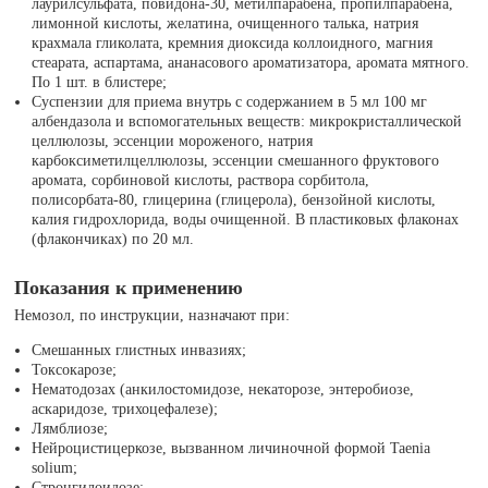
лаурилсульфата, повидона-30, метилпарабена, пропилпарабена,
лимонной кислоты, желатина, очищенного талька, натрия
крахмала гликолата, кремния диоксида коллоидного, магния
стеарата, аспартама, ананасового ароматизатора, аромата мятного.
По 1 шт. в блистере;
Суспензии для приема внутрь с содержанием в 5 мл 100 мг
албендазола и вспомогательных веществ: микрокристаллической
целлюлозы, эссенции мороженого, натрия
карбоксиметилцеллюлозы, эссенции смешанного фруктового
аромата, сорбиновой кислоты, раствора сорбитола,
полисорбата-80, глицерина (глицерола), бензойной кислоты,
калия гидрохлорида, воды очищенной. В пластиковых флаконах
(флакончиках) по 20 мл.
Показания к применению
Немозол, по инструкции, назначают при:
Смешанных глистных инвазиях;
Токсокарозе;
Нематодозах (анкилостомидозе, некаторозе, энтеробиозе,
аскаридозе, трихоцефалезе);
Лямблиозе;
Нейроцистицеркозе, вызванном личиночной формой Taenia
solium;
Стронгилоидозе;