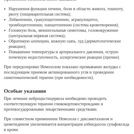
Нарушения функции печени, боли в области живота, тошноту,
рвоту (пищеварительная система);
Лейкопению, гранулоцитопению, агранулоцитоз,
тромбоцитопению, панцитопению (система кроветворения);
Головную боль, менингеальные симптомы, головокружение
(центральная нервная система);
Обратимую алопецию, кожную сыпь, зуд (дерматологические
реакции);
Повышение температуры и артериального давления, острую
почечную недостаточность, аллергические реакции (прочие).
При передозировке Немозолом показано промывание желудка с
последующим приемом активированного угля и проведение
симптоматической терапии (при необходимости).
Особые указания
При лечении нейроцистицеркоза необходимо проводить
соответствующую терапию глюкокортикостероидами и
противосудорожными лекарственными средствами.
При совместном применении Немозола с дексаметазоном и
циметидином увеличивается концентрация албендазола сульфоксида
в крови.