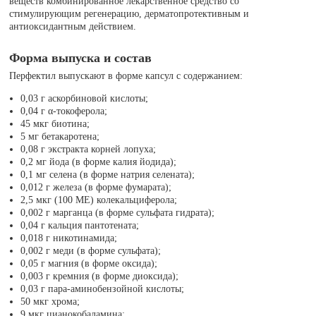
веществ комбинированное лекарственное средство со
стимулирующим регенерацию, дерматопротективным и
антиоксидантным действием.
Форма выпуска и состав
Перфектил выпускают в форме капсул с содержанием:
0,03 г аскорбиновой кислоты;
0,04 г α-токоферола;
45 мкг биотина;
5 мг бетакаротена;
0,08 г экстракта корней лопуха;
0,2 мг йода (в форме калия йодида);
0,1 мг селена (в форме натрия селената);
0,012 г железа (в форме фумарата);
2,5 мкг (100 МЕ) колекальциферола;
0,002 г марганца (в форме сульфата гидрата);
0,04 г кальция пантотената;
0,018 г никотинамида;
0,002 г меди (в форме сульфата);
0,05 г магния (в форме оксида);
0,003 г кремния (в форме диоксида);
0,03 г пара-аминобензойной кислоты;
50 мкг хрома;
9 мкг цианокобаламина;