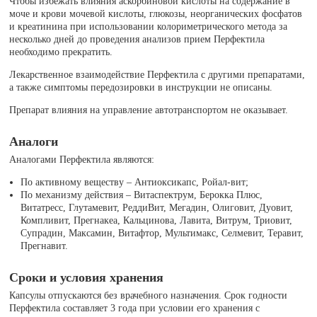
Чтобы избежать влияния аскорбиновой кислоты на содержание в
моче и крови мочевой кислоты, глюкозы, неорганических фосфатов
и креатинина при использовании колориметрического метода за
несколько дней до проведения анализов прием Перфектила
необходимо прекратить.
Лекарственное взаимодействие Перфектила с другими препаратами,
а также симптомы передозировки в инструкции не описаны.
Препарат влияния на управление автотранспортом не оказывает.
Аналоги
Аналогами Перфектила являются:
По активному веществу – Антиоксикапс, Ройал-вит;
По механизму действия – Витаспектрум, Берокка Плюс,
Витатресс, Глутамевит, РеддиВит, Мегадин, Олиговит, Дуовит,
Компливит, Прегнакеа, Кальцинова, Лавита, Витрум, Триовит,
Супрадин, Максамин, Витафтор, Мультимакс, Селмевит, Теравит,
Прегнавит.
Сроки и условия хранения
Капсулы отпускаются без врачебного назначения. Срок годности
Перфектила составляет 3 года при условии его хранения с