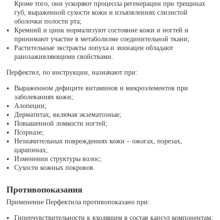
Кроме того, они ускоряют процессы регенерации при трещинах
губ, выраженной сухости кожи и изъязвлениях слизистой
оболочки полости рта;
Кремний и цинк нормализуют состояние кожи и ногтей и
принимают участие в метаболизме соединительной ткани;
Растительные экстракты лопуха и эхинацеи обладают
ранозаживляющими свойствами.
Перфектил, по инструкции, назначают при:
Выраженном дефиците витаминов и микроэлементов при
заболеваниях кожи;
Алопеции;
Дерматитах, включая экзематозные;
Повышенной ломкости ногтей;
Псориазе;
Незначительных повреждениях кожи – ожогах, порезах,
царапинах;
Изменении структуры волос;
Сухости кожных покровов.
Противопоказания
Применение Перфектила противопоказано при:
Гиперчувствительности к входящим в состав капсул компонентам;