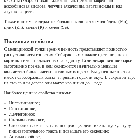
кислоты (хлорогеновая, галловая, танацетовая, кофейная),
аскорбиновая кислота, летучие алкалоиды, каратиноиды и ряд
других веществ.
Также в пижме содержится большое количество молибдена (Мо),
цинк (Zn), калий (К) и селен (Se).
Полезные свойства
С медицинской точки зрения ценность представляют полностью
распустившиеся соцветия. Собирают их в начале цветения, пока
корзинки имеют вдавленную серединку. Если лекарственное сырье
заготовлено позже, в нем содержится значительно меньшее
количество биологически активных веществ. Высушенные цветки
имеют своеобразный запах и пряный, горький вкус. В закрытой таре
из стекла или дерева они могут храниться до 1 года.
Наиболее ценные свойства пижмы:
Инсектицидное;
Глистогонное;
Желчегонное;
Спазмолитическое;
Способность оказывать тонизирующее действие на мускулатуру
пищеварительного тракта и повышать его секрецию;
Антимикробное;