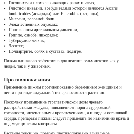
Гноящихся и плохо заживающих ранах и язвах;
Глистной инвазии, возбудителями которой являются Ascaris
lumbricoides (аскариды) или Enterobius (острицы);
Мигрени, головной боли;
Злокачественных опухолях;
Пониженном артериальном давлении;
Гриппе, ознобе, лихорадке;
Туберкулезе легких;
Чесотке;
Полиартрите, болях в суставах, подагре.
Пижма одинаково эффективна для лечения гельминтозов как у
людей, так и у животных.
Противопоказания
Применение пижмы противопоказано беременным женщинам и
детям при индивидуальной непереносимости растения.
Поскольку превышение терапевтической дозы чревато
расстройствами желудка, повышением порога судорожной
готовности, интенсивными кровотечениями, а иногда и остановкой
сердца, препараты пижмы следует применять по назначению врача и
под медицинским контролем.
Растение токсично, поэтому противопоказано длительное