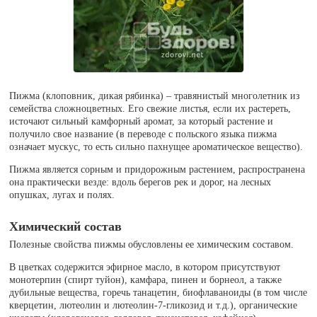
Пижма (клоповник, дикая рябинка) – травянистый многолетник из
семейства сложноцветных. Его свежие листья, если их растереть,
источают сильный камфорный аромат, за который растение и
получило свое название (в переводе с польского языка пижма
означает мускус, то есть сильно пахнущее ароматическое вещество).
Пижма является сорным и придорожным растением, распространена
она практически везде: вдоль берегов рек и дорог, на лесных
опушках, лугах и полях.
Химический состав
Полезные свойства пижмы обусловлены ее химическим составом.
В цветках содержится эфирное масло, в котором присутствуют
монотерпин (спирт туйон), камфара, пинен и борнеол, а также
дубильные вещества, горечь танацетин, биофлаваноиды (в том числе
кверцетин, лютеолин и лютеолин-7-гликозид и т.д.), органические