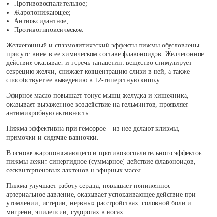
Противовоспалительное;
Жаропонижающее;
Антиоксидантное;
Противогипоксическое.
Желчегонный и спазмолитический эффекты пижмы обусловлены
присутствием в ее химическом составе флавоноидов. Желчегонное
действие оказывает и горечь танацетин: вещество стимулирует
секрецию желчи, снижает концентрацию слизи в ней, а также
способствует ее выведению в 12-типерстную кишку.
Эфирное масло повышает тонус мышц желудка и кишечника,
оказывает выраженное воздействие на гельминтов, проявляет
антимикробную активность.
Пижма эффективна при геморрое – из нее делают клизмы,
примочки и сидячие ванночки.
В основе жаропонижающего и противовоспалительного эффектов
пижмы лежит синергидное (суммарное) действие флавоноидов,
сесквитерпеновых лактонов и эфирных масел.
Пижма улучшает работу сердца, повышает пониженное
артериальное давление, оказывает успокаивающее действие при
утомлении, истерии, нервных расстройствах, головной боли и
мигрени, эпилепсии, судорогах в ногах.