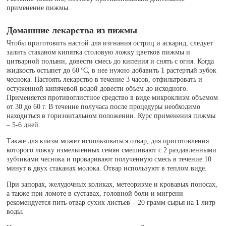
применение пижмы.
Домашние лекарства из пижмы
Чтобы приготовить настой для изгнания остриц и аскарид, следует
залить стаканом кипятка столовую ложку цветков пижмы и
цитварной полыни, довести смесь до кипения и снять с огня. Когда
жидкость остынет до 60 ºС, в нее нужно добавить 1 растертый зубок
чеснока. Настоять лекарство в течение 3 часов, отфильтровать и
остуженной кипячевой водой довести объем до исходного.
Применяется противоглистное средство в виде микроклизм объемом
от 30 до 60 г. В течение получаса после процедуры необходимо
находиться в горизонтальном положении. Курс применения пижмы
– 5-6 дней.
Также для клизм может использоваться отвар, для приготовления
которого ложку измельченных семян смешивают с 2 раздавленными
зубчиками чеснока и проваривают полученную смесь в течение 10
минут в двух стаканах молока. Отвар используют в теплом виде.
При запорах, желудочных коликах, метеоризме и кровавых поносах,
а также при ломоте в суставах, головной боли и мигрени
рекомендуется пить отвар сухих листьев – 20 грамм сырья на 1 литр
воды.