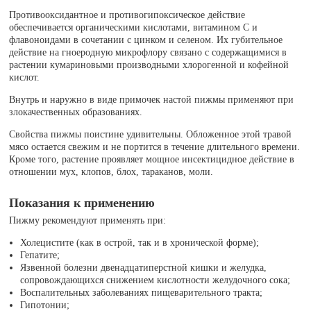
Противооксидантное и противогипоксическое действие
обеспечивается органическими кислотами, витамином C и
флавоноидами в сочетании с цинком и селеном. Их губительное
действие на гноеродную микрофлору связано с содержащимися в
растении кумариновыми производными хлорогенной и кофейной
кислот.
Внутрь и наружно в виде примочек настой пижмы применяют при
злокачественных образованиях.
Свойства пижмы поистине удивительны. Обложенное этой травой
мясо остается свежим и не портится в течение длительного времени.
Кроме того, растение проявляет мощное инсектицидное действие в
отношении мух, клопов, блох, тараканов, моли.
Показания к применению
Пижму рекомендуют применять при:
Холецистите (как в острой, так и в хронической форме);
Гепатите;
Язвенной болезни двенадцатиперстной кишки и желудка,
сопровождающихся снижением кислотности желудочного сока;
Воспалительных заболеваниях пищеварительного тракта;
Гипотонии;