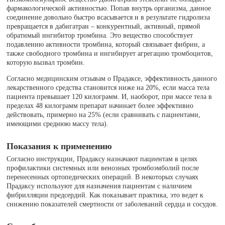
фармакологической активностью. Попав внутрь организма, данное
соединение довольно быстро всасывается и в результате гидролиза
превращается в дабигатран – конкурентный, активный, прямой
обратимый ингибитор тромбина. Это вещество способствует
подавлению активности тромбина, который связывает фибрин, а
также свободного тромбина и ингибирует агрегацию тромбоцитов,
которую вызвал тромбин.
Согласно медицинским отзывам о Прадаксе, эффективность данного
лекарственного средства становится ниже на 20%, если масса тела
пациента превышает 120 килограмм. И, наоборот, при массе тела в
пределах 48 килограмм препарат начинает более эффективно
действовать, примерно на 25% (если сравнивать с пациентами,
имеющими среднюю массу тела).
Показания к применению
Согласно инструкции, Прадаксу назначают пациентам в целях
профилактики системных или венозных тромбоэмболий после
перенесенных ортопедических операций. В некоторых случаях
Прадаксу используют для назначения пациентам с наличием
фибрилляции предсердий. Как показывает практика, это ведет к
снижению показателей смертности от заболеваний сердца и сосудов.