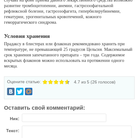
случаях на фоне приема данного лекарственного средства возможно
развитие тромбоцитопении, анемии, гастроэзофагеальной
рефлюксной болезни, гастроэзофагита, гипербилирубинемии,
гематурии, урогенитальных кровотечений, кожного
геморрагического синдрома.
Условия хранения
Прадаксу в блистерах или флаконах рекомендовано хранить при
температуре, не превышающей 25 градусов Цельсия. Максимальный
срок хранения запечатанного препарата – три года. Содержимое
вскрытых флаконов можно использовать на протяжении одного
месяца.
Оцените статью:
4.7
из 5 (
26
голосов)
Оставить свой комментарий:
Ник:
Текст: