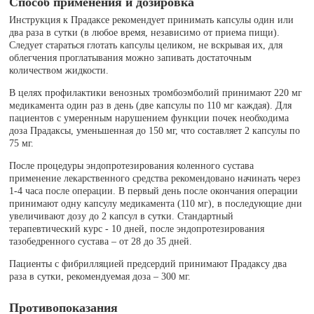
Способ применения и дозировка
Инструкция к Прадаксе рекомендует принимать капсулы один или
два раза в сутки (в любое время, независимо от приема пищи).
Следует стараться глотать капсулы целиком, не вскрывая их, для
облегчения проглатывания можно запивать достаточным
количеством жидкости.
В целях профилактики венозных тромбоэмболий принимают 220 мг
медикамента один раз в день (две капсулы по 110 мг каждая). Для
пациентов с умеренным нарушением функции почек необходима
доза Прадаксы, уменьшенная до 150 мг, что составляет 2 капсулы по
75 мг.
После процедуры эндопротезирования коленного сустава
применение лекарственного средства рекомендовано начинать через
1-4 часа после операции. В первый день после окончания операции
принимают одну капсулу медикамента (110 мг), в последующие дни
увеличивают дозу до 2 капсул в сутки. Стандартный
терапевтический курс - 10 дней, после эндопротезирования
тазобедренного сустава – от 28 до 35 дней.
Пациенты с фибрилляцией предсердий принимают Прадаксу два
раза в сутки, рекомендуемая доза – 300 мг.
Противопоказания