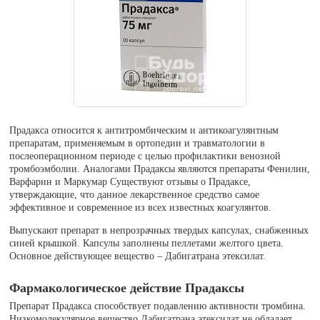
Прадакса относится к антитромбическим и антикоагулянтным
препаратам, применяемым в ортопедии и травматологии в
послеоперационном периоде с целью профилактики венозной
тромбоэмболии. Аналогами Прадаксы являются препараты Фенилин,
Варфарин и Маркумар Существуют отзывы о Прадаксе,
утверждающие, что данное лекарственное средство самое
эффективное и современное из всех известных коагулянтов.
Выпускают препарат в непрозрачных твердых капсулах, снабженных
синей крышкой. Капсулы заполнены пеллетами желтого цвета.
Основное действующее вещество – Дабигатрана этексилат.
Фармакологическое действие Прадаксы
Препарат Прадакса способствует подавлению активности тромбина.
Низкомолекулярное вещество Дабигатрана этексилат не обладает