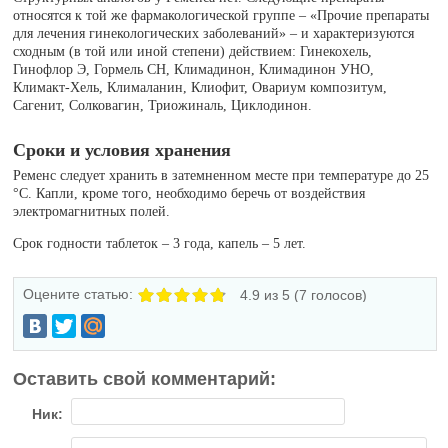
относятся к той же фармакологической группе – «Прочие препараты
для лечения гинекологических заболеваний» – и характеризуются
сходным (в той или иной степени) действием: Гинекохель,
Гинофлор Э, Гормель СН, Климадинон, Климадинон УНО,
Климакт-Хель, Клималанин, Клиофит, Овариум композитум,
Сагенит, Солковагин, Триожиналь, Циклодинон.
Сроки и условия хранения
Ременс следует хранить в затемненном месте при температуре до 25
°С. Капли, кроме того, необходимо беречь от воздействия
электромагнитных полей.
Срок годности таблеток – 3 года, капель – 5 лет.
Оцените статью:
4.9
из 5 (
7
голосов)
Оставить свой комментарий:
Ник: