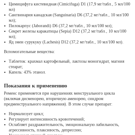
Цимицифуга кистевидная (Cimicifuga) D1 (17,9 мг/табл., 5 мл/100
мл)
Сангвинария канадская (Sanguinaria) D6 (37,2 мг/табл., 10 мл/100
мл);
Пилокарпус (Jaborandi) D6 (37,2 мг/табл., 10 мл/100 мл);
Секрет железы каракатицы (Sepia) D12 (37,2 мг/табл., 10 мл/100
мл);
Яд змеи сурукуку (Lachesis) D12 (37,2 мг/табл., 10 мл/100 мл).
Вспомогательные вещества:
Таблеток: крахмал картофельный, лактозы моногидрат, магния
стеарат;
Капель: 43% этанол.
Показания к применению
Ременс применяется при нарушениях менструального цикла
(включая дисменорею, вторичную аменорею, синдром
предменструального напряжения). В этом случае препарат:
Нормализует цикл;
Регулирует интенсивность кровотечений;
Ослабляет раздражительность, эмоциональную лабильность,
агрессивность, плаксивость, депрессию;