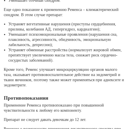
Уменьшает отечный синдром.
Еще одно показание к применению Ременса – климактерический
синдром. В этом случае препарат:
Устраняет вегетативные нарушения (приступы сердцебиения,
приливы, колебания АД, гипергидроз, кардиалгию);
Уменьшает психоэмоциональные проявления (нарушения сна,
плаксивость, агрессивность, обидчивость, эмоциональную
лабильность, депрессию);
Устраняет обменные расстройства (нормализует жировой обмен,
препятствует увеличению массы тела, снижает риск сердечно-
сосудистых заболеваний).
Кроме того, Ременс улучшает микроциркуляцию органов малого
таза, оказывает противовоспалительное действие на эндометрий и
ткани яичников, поэтому также может применяться при аднексите и
эндометрите.
Противопоказания
Применение Ременса противопоказано при повышенной
чувствительности к любому его компоненту.
Препарат не следует давать девочкам до 12 лет.
Решение о возможности применения лекарственного средства при