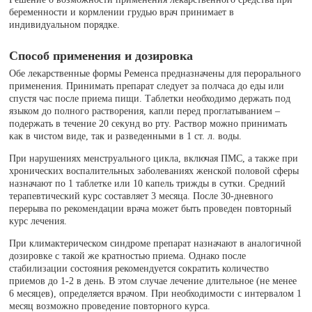
беременности и кормлении грудью врач принимает в
индивидуальном порядке.
Способ применения и дозировка
Обе лекарственные формы Ременса предназначены для перорального
применения. Принимать препарат следует за полчаса до еды или
спустя час после приема пищи. Таблетки необходимо держать под
языком до полного растворения, капли перед проглатыванием –
подержать в течение 20 секунд во рту. Раствор можно принимать
как в чистом виде, так и разведенными в 1 ст. л. воды.
При нарушениях менструального цикла, включая ПМС, а также при
хронических воспалительных заболеваниях женской половой сферы
назначают по 1 таблетке или 10 капель трижды в сутки. Средний
терапевтический курс составляет 3 месяца. После 30-дневного
перерыва по рекомендации врача может быть проведен повторный
курс лечения.
При климактерическом синдроме препарат назначают в аналогичной
дозировке с такой же кратностью приема. Однако после
стабилизации состояния рекомендуется сократить количество
приемов до 1-2 в день. В этом случае лечение длительное (не менее
6 месяцев), определяется врачом. При необходимости с интервалом 1
месяц возможно проведение повторного курса.