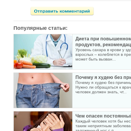
Популярные статьи:
Диета при повышенном 
продуктов, рекомендаци
Уровень сахара в крови у зд
взрослых – колеблется в пр
может быть вызван...
Почему я худею без при
Почему я худею без причин
Нужно ли обращаться к вра
человек должен знать, чт...
Чем опасен постоянны
Каждый человек хотя бы неск
таким неприятным заболеван
заложенный нос с п...