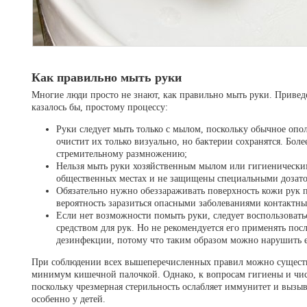
Как правильно мыть руки
Многие люди просто не знают, как правильно мыть руки. Привед
казалось бы, простому процессу:
Руки следует мыть только с мылом, поскольку обычное опо
очистит их только визуально, но бактерии сохранятся. Боле
стремительному размножению;
Нельзя мыть руки хозяйственным мылом или гигиеническим
общественных местах и не защищены специальными дозат
Обязательно нужно обеззараживать поверхность кожи рук п
вероятность заразиться опасными заболеваниями контактны
Если нет возможности помыть руки, следует воспользова
средством для рук. Но не рекомендуется его применять пос
дезинфекции, потому что таким образом можно нарушить 
При соблюдении всех вышеперечисленных правил можно существ
минимум кишечной палочкой. Однако, к вопросам гигиены и чист
поскольку чрезмерная стерильность ослабляет иммунитет и вызы
особенно у детей.