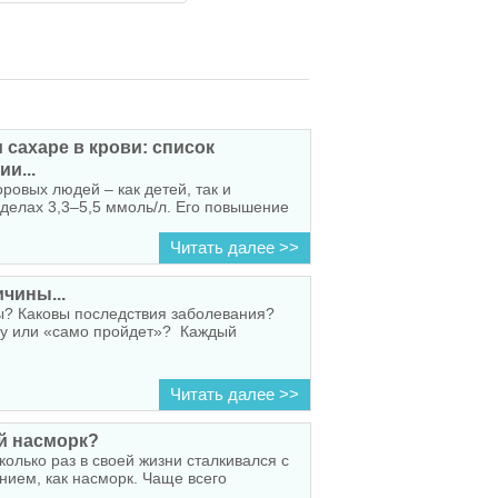
сахаре в крови: список
и...
оровых людей – как детей, так и
еделах 3,3–5,5 ммоль/л. Его повышение
Читать далее >>
чины...
ы? Каковы последствия заболевания?
чу или «само пройдет»? Каждый
Читать далее >>
й насморк?
олько раз в своей жизни сталкивался с
ием, как насморк. Чаще всего