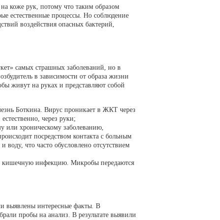
на коже рук, потому что таким образом
ые естественные процессы. Но соблюдение
ствий воздействия опасных бактерий,
букет» самых страшных заболеваний, но в
озбудитель в зависимости от образа жизни
обы живут на руках и представляют собой
лезнь Боткина. Вирус проникает в ЖКТ через
естественно, через руки;
му или хроническому заболеванию,
роисходит посредством контакта с больным
и воду, что часто обусловлено отсутствием
ую кишечную инфекцию. Микробы передаются
ли выявлены интересные факты. В
брали пробы на анализ. В результате выявили