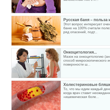
Русская баня – польза 
Этот вопрос интересует оче
баню на 100% считали полез
ряд опасений, подт...
Онкоцитология...
Мазок на онкоцитологию (ан
способ микроскопического и
поверхности ш...
Холестериновые бляшки
То, что мы едим каждый день
когда врач ставит неожидан
«ишемическая боле...