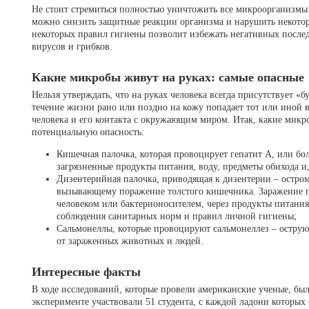
Не стоит стремиться полностью уничтожить все микроорганизмы 
можно снизить защитные реакции организма и нарушить некотор
некоторых правил гигиены позволит избежать негативных послед
вирусов и грибков.
Какие микробы живут на руках: самые опасные
Нельзя утверждать, что на руках человека всегда присутствует «
течение жизни рано или поздно на кожу попадает тот или иной в
человека и его контакта с окружающим миром. Итак, какие микр
потенциальную опасность:
Кишечная палочка, которая провоцирует гепатит А, или бо
загрязненные продукты питания, воду, предметы обихода и, 
Дизентерийная палочка, приводящая к дизентерии – остро
вызывающему поражение толстого кишечника. Заражение п
человеком или бактерионосителем, через продукты питания 
соблюдения санитарных норм и правил личной гигиены;
Сальмонеллы, которые провоцируют сальмонеллез – остр
от зараженных животных и людей.
Интересные факты
В ходе исследований, которые провели американские ученые, бы
эксперименте участвовали 51 студента, с каждой ладони которых 