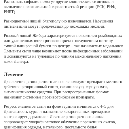
Распознать сифилис помогут другие клинические симптомы и
выявление положительной серологической реакции (РСК, РИФ,
РИБТ).
Разноцветный лишай благополучно излечивается. Нарушения
пигментации могут продолжаться до нескольких месяцев.
Розовый лишай Жибера характеризуется появлением ромбовидных
или удлиненных пятен розового цвета с шелушением по типу
смятой папиросной бумаги по центру – так называемых медальонов.
Элементы сыпи чаще возникают после инфекционных заболеваний
и локализуются на туловище по линиям максимального натяжения
кожи Лангера.
Лечение
Для лечения разноцветного лишая используют препараты местного
действия: резорциновый спирт, салициловую, серную мазь,
антимикотические средства. При распространенных формах
назначают системные противогрибковые препараты.
Регресс элементов сыпи на фоне терапии начинается с 4–5 дня.
Длительность курса и назначение лекарственных препаратов
контролирует дерматолог. Лечение разноцветного лишая
сопровождает ультрафиолетовое облучение пораженных очагов,
дезинфекция одежды, нательного, постельного белья.