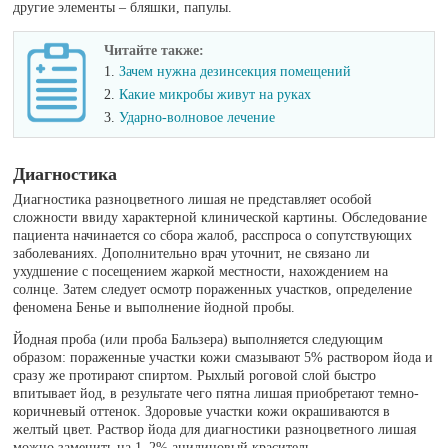
другие элементы – бляшки, папулы.
Читайте также:
1.
Зачем нужна дезинсекция помещений
2.
Какие микробы живут на руках
3.
Ударно-волновое лечение
Диагностика
Диагностика разноцветного лишая не представляет особой
сложности ввиду характерной клинической картины. Обследование
пациента начинается со сбора жалоб, расспроса о сопутствующих
заболеваниях. Дополнительно врач уточнит, не связано ли
ухудшение с посещением жаркой местности, нахождением на
солнце. Затем следует осмотр пораженных участков, определение
феномена Бенье и выполнение йодной пробы.
Йодная проба (или проба Бальзера) выполняется следующим
образом: пораженные участки кожи смазывают 5% раствором йода и
сразу же протирают спиртом. Рыхлый роговой слой быстро
впитывает йод, в результате чего пятна лишая приобретают темно-
коричневый оттенок. Здоровые участки кожи окрашиваются в
желтый цвет. Раствор йода для диагностики разноцветного лишая
можно заменить на 1–2% анилиновый краситель.