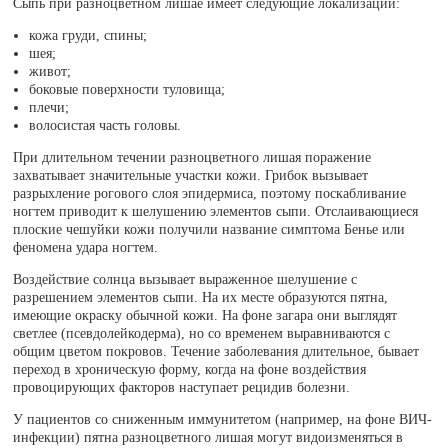
Сыпь при разноцветном лишае имеет следующие локализации:
кожа груди, спины;
шея;
живот;
боковые поверхности туловища;
плечи;
волосистая часть головы.
При длительном течении разноцветного лишая поражение
захватывает значительные участки кожи. Грибок вызывает
разрыхление рогового слоя эпидермиса, поэтому поскабливание
ногтем приводит к шелушению элементов сыпи. Отслаивающиеся
плоские чешуйки кожи получили название симптома Бенье или
феномена удара ногтем.
Воздействие солнца вызывает выраженное шелушение с
разрешением элементов сыпи. На их месте образуются пятна,
имеющие окраску обычной кожи. На фоне загара они выглядят
светлее (псевдолейкодерма), но со временем выравниваются с
общим цветом покровов. Течение заболевания длительное, бывает
переход в хроническую форму, когда на фоне воздействия
провоцирующих факторов наступает рецидив болезни.
У пациентов со сниженным иммунитетом (например, на фоне ВИЧ-
инфекции) пятна разноцветного лишая могут видоизменяться в