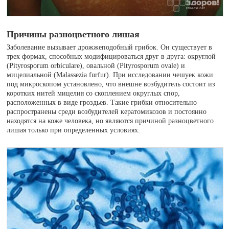
Причины разноцветного лишая
Заболевание вызывает дрожжеподобный грибок. Он существует в
трех формах, способных модифицироваться друг в друга: округлой
(Pityrosporum orbiculare), овальной (Pityrosporum ovale) и
мицелиальной (Malassezia furfur). При исследовании чешуек кожи
под микроскопом установлено, что внешне возбудитель состоит из
коротких нитей мицелия со скоплением округлых спор,
расположенных в виде гроздьев. Такие грибки относительно
распространены среди возбудителей кератомикозов и постоянно
находятся на коже человека, но являются причиной разноцветного
лишая только при определенных условиях.