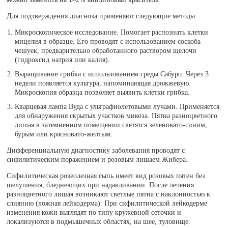
Для подтверждения диагноза применяют следующие методы:
Микроскопическое исследование. Помогает распознать клетки
мицелия в образце. Его проводят с использованием соскоба
чешуек, предварительно обработанного раствором щелочи
(гидроксид натрия или калия).
Выращивание грибка с использованием среды Сабуро. Через 3
недели появляется культура, напоминающая дрожжевую.
Микроскопия образца позволяет выявить клетки грибка.
Кварцевая лампа Вуда с ультрафиолетовыми лучами. Применяется
для обнаружения скрытых участков микоза. Пятна разноцветного
лишая в затемненном помещении светятся зеленовато-синим,
бурым или красновато-желтым.
Дифференциальную диагностику заболевания проводят с
сифилитическим поражением и розовым лишаем Жибера.
Сифилитическая розеолезная сыпь имеет вид розовых пятен без
шелушения, бледнеющих при надавливании. После лечения
разноцветного лишая возникают светлые пятна с наклонностью к
слиянию (ложная лейкодерма). При сифилитической лейкодерме
изменения кожи выглядят по типу кружевной сеточки и
локализуются в подмышечных областях, на шее, туловище.