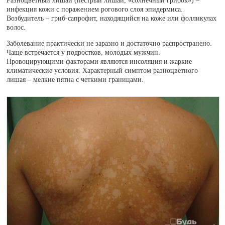
Разноцветный лишай (пестрый лишай, «солнечный грибок») –
инфекция кожи с поражением рогового слоя эпидермиса.
Возбудитель – гриб-сапрофит, находящийся на коже или фолликулах
волос.
Заболевание практически не заразно и достаточно распространено.
Чаще встречается у подростков, молодых мужчин.
Провоцирующими факторами являются инсоляция и жаркие
климатические условия. Характерный симптом разноцветного
лишая – мелкие пятна с четкими границами.