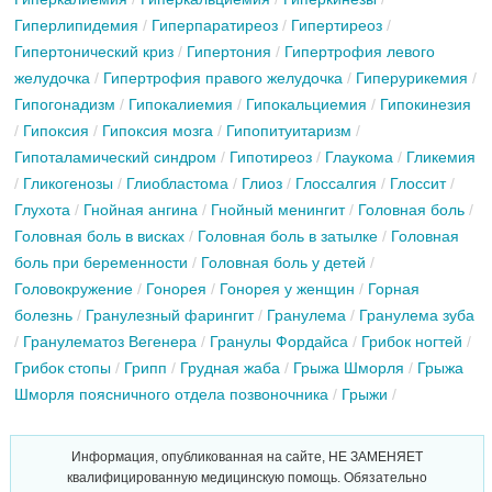
Гиперлипидемия
/
Гиперпаратиреоз
/
Гипертиреоз
/
Гипертонический криз
/
Гипертония
/
Гипертрофия левого
желудочка
/
Гипертрофия правого желудочка
/
Гиперурикемия
/
Гипогонадизм
/
Гипокалиемия
/
Гипокальциемия
/
Гипокинезия
/
Гипоксия
/
Гипоксия мозга
/
Гипопитуитаризм
/
Гипоталамический синдром
/
Гипотиреоз
/
Глаукома
/
Гликемия
/
Гликогенозы
/
Глиобластома
/
Глиоз
/
Глоссалгия
/
Глоссит
/
Глухота
/
Гнойная ангина
/
Гнойный менингит
/
Головная боль
/
Головная боль в висках
/
Головная боль в затылке
/
Головная
боль при беременности
/
Головная боль у детей
/
Головокружение
/
Гонорея
/
Гонорея у женщин
/
Горная
болезнь
/
Гранулезный фарингит
/
Гранулема
/
Гранулема зуба
/
Гранулематоз Вегенера
/
Гранулы Фордайса
/
Грибок ногтей
/
Грибок стопы
/
Грипп
/
Грудная жаба
/
Грыжа Шморля
/
Грыжа
Шморля поясничного отдела позвоночника
/
Грыжи
/
Информация, опубликованная на сайте, НЕ ЗАМЕНЯЕТ
квалифицированную медицинскую помощь. Обязательно