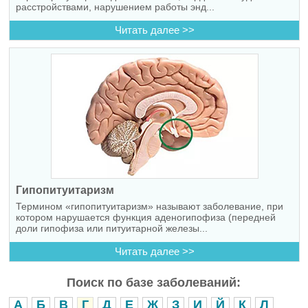
расстройствами, нарушением работы энд...
Читать далее >>
Гипопитуитаризм
Термином «гипопитуитаризм» называют заболевание, при
котором нарушается функция аденогипофиза (передней
доли гипофиза или питуитарной железы...
Читать далее >>
Поиск по базе заболеваний:
А
Б
В
Г
Д
Е
Ж
З
И
Й
К
Л