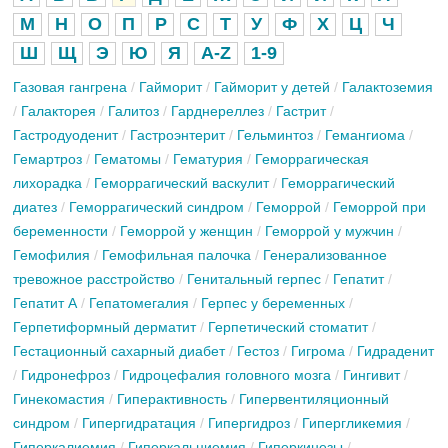
М
Н
О
П
Р
С
Т
У
Ф
Х
Ц
Ч
Ш
Щ
Э
Ю
Я
A-Z
1-9
Газовая гангрена
/
Гайморит
/
Гайморит у детей
/
Галактоземия
/
Галакторея
/
Галитоз
/
Гарднереллез
/
Гастрит
/
Гастродуоденит
/
Гастроэнтерит
/
Гельминтоз
/
Гемангиома
/
Гемартроз
/
Гематомы
/
Гематурия
/
Геморрагическая
лихорадка
/
Геморрагический васкулит
/
Геморрагический
диатез
/
Геморрагический синдром
/
Геморрой
/
Геморрой при
беременности
/
Геморрой у женщин
/
Геморрой у мужчин
/
Гемофилия
/
Гемофильная палочка
/
Генерализованное
тревожное расстройство
/
Генитальный герпес
/
Гепатит
/
Гепатит А
/
Гепатомегалия
/
Герпес у беременных
/
Герпетиформный дерматит
/
Герпетический стоматит
/
Гестационный сахарный диабет
/
Гестоз
/
Гигрома
/
Гидраденит
/
Гидронефроз
/
Гидроцефалия головного мозга
/
Гингивит
/
Гинекомастия
/
Гиперактивность
/
Гипервентиляционный
синдром
/
Гипергидратация
/
Гипергидроз
/
Гипергликемия
/
Гиперкалиемия
/
Гиперкальциемия
/
Гиперкинезы
/